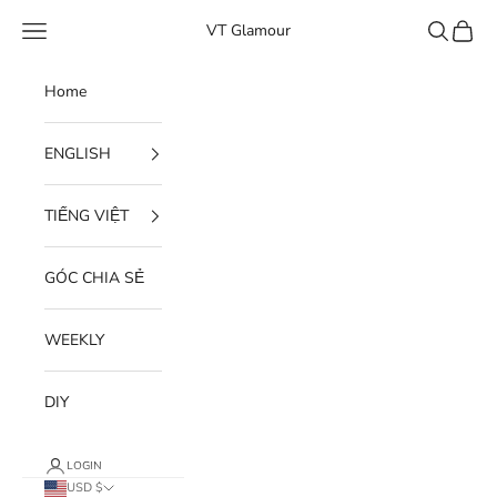
Skip to content
Open navigation menu
Open sear
Open c
VT Glamour
Home
ENGLISH
TIẾNG VIỆT
GÓC CHIA SẺ
WEEKLY
DIY
LOGIN
USD $