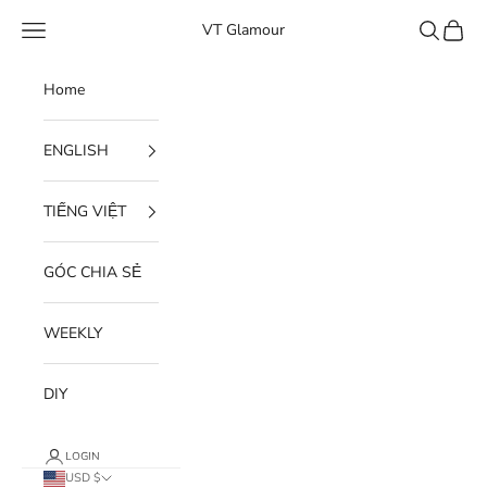
Skip to content
Open navigation menu
Open sear
Open c
VT Glamour
Home
ENGLISH
TIẾNG VIỆT
GÓC CHIA SẺ
WEEKLY
DIY
LOGIN
USD $