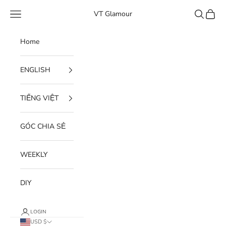
Skip to content
Open navigation menu
Open sear
Open c
VT Glamour
Home
ENGLISH
TIẾNG VIỆT
GÓC CHIA SẺ
WEEKLY
DIY
LOGIN
USD $